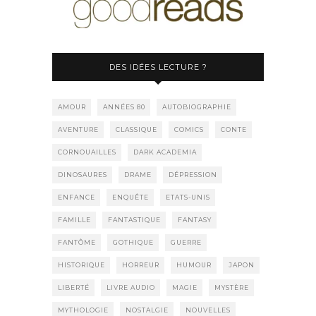
DES IDÉES LECTURE ?
AMOUR
ANNÉES 80
AUTOBIOGRAPHIE
AVENTURE
CLASSIQUE
COMICS
CONTE
CORNOUAILLES
DARK ACADEMIA
DINOSAURES
DRAME
DÉPRESSION
ENFANCE
ENQUÊTE
ETATS-UNIS
FAMILLE
FANTASTIQUE
FANTASY
FANTÔME
GOTHIQUE
GUERRE
HISTORIQUE
HORREUR
HUMOUR
JAPON
LIBERTÉ
LIVRE AUDIO
MAGIE
MYSTÈRE
MYTHOLOGIE
NOSTALGIE
NOUVELLES