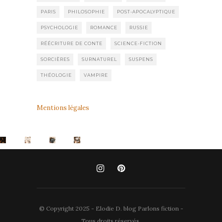
PARIS
PHILOSOPHIE
POST-APOCALYPTIQUE
PSYCHOLOGIE
ROMANCE
RUSSIE
RÉÉCRITURE DE CONTE
SCIENCE-FICTION
SORCIÈRES
SURNATUREL
SUSPENS
THÉOLOGIE
VAMPIRE
Mentions légales
© Copyright 2025 - Elodie D. blog Parlons fiction -
Tous droits réservés.